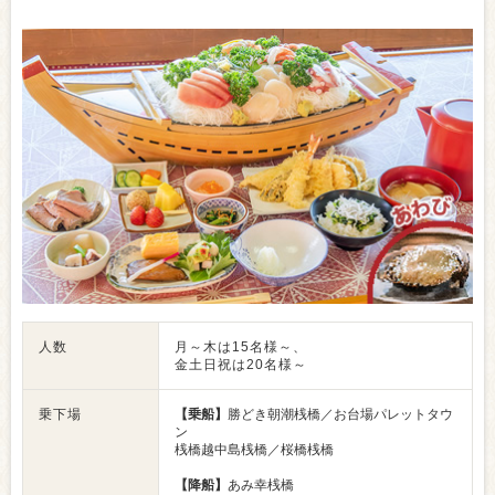
人数
月～木は15名様～、
金土日祝は20名様～
乗下場
【乗船】
勝どき朝潮桟橋／お台場パレットタウ
ン
桟橋越中島桟橋／桜橋桟橋
【降船】
あみ幸桟橋