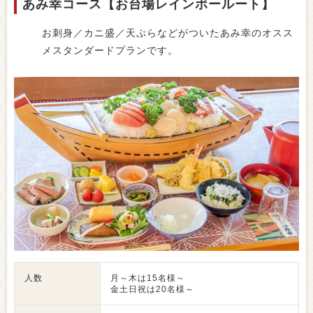
あみ幸コース【お台場レインボールート】
お刺身／カニ盛／天ぷらなどがついたあみ幸のオスス
メスタンダードプランです。
人数
月～木は15名様～
金土日祝は20名様～