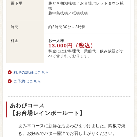
乗下場
勝どき朝潮桟橋／お台場パレットタウン桟
橋
越中島桟橋／桜橋桟橋
時間
約2時間30分～3時間
料金
お一人様
13,000円（税込）
料金にはお料理代、乗船代、飲み放題がす
べて含まれております。
料理の詳細はこちら
ご予約はこちら
あわびコース
【お台場レインボールート】
あみ幸コースに新鮮な活あわびをつけました。陶板で焼
き、お好みでバター醤油でお召し上がりください。