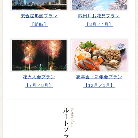
乗合屋形船プラン
隅田川お花見プラン
【随時】
【3月／4月】
花火大会プラン
忘年会・新年会プラン
【7月／8月】
【12月／1月】