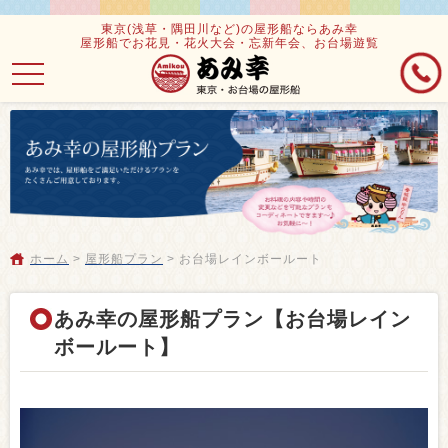
東京(浅草・隅田川など)の屋形船ならあみ幸
屋形船でお花見・花火大会・忘新年会、お台場遊覧
toggle
navigation
ホーム
>
屋形船プラン
>
お台場レインボールート
あみ幸の屋形船プラン【お台場レイン
ボールート】