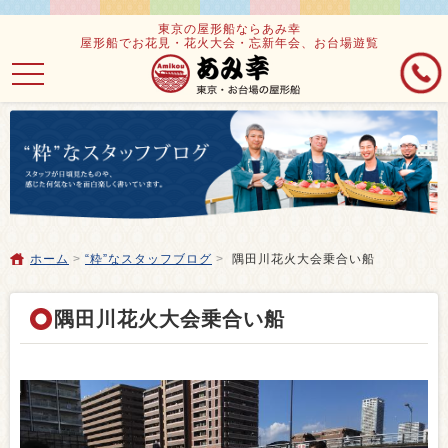
東京の屋形船ならあみ幸
屋形船でお花見・花火大会・忘新年会、お台場遊覧
toggle
navigation
ホーム
>
“粋”なスタッフブログ
>
隅田川花火大会乗合い船
隅田川花火大会乗合い船